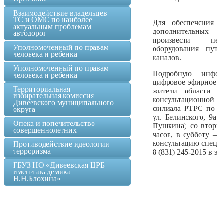
Взаимодействие владельцев
ТС и ОМС по наиболее
Для обеспечения
актуальным проблемам
дополнительн
автодорог
произвести пе
Уполномоченный по правам
оборудования пу
человека и ребенка
каналов.
Уполномоченный по правам
Подробную инф
человека и ребенка
цифровое эфирное
Территориальная
жители области
избирательная комиссия
консультационной
Дивеевского муниципального
филиала РТРС по 
округа
ул. Белинского, 9
Опека и попечительство
Пушкина) со втор
совершеннолетних
часов, в субботу 
консультацию спе
Противодействие идеологии
терроризма
8 (831) 245-2015 в 
ГБУЗ НО «Дивеевская ЦРБ
имени академика
Н.Н.Блохина»