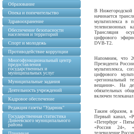
Образование
В Нижегородской 
Опека и попечительство
начинается трансл
Здравоохранение
мультиплекса в п
телевизионных к
Обеспечение безопасности
Трансляция осу
населения и территорий
цифрового эфирн
Спорт и молодежь
DVB-T2.
Противодействие коррупции
Напомним, что 2
Многофункциональный центр
Президента России
предоставления
государственных и
мультиплекса, со
муниципальных услуг
цифрового мульт
«региональный те
Муниципальные задания
вещания». На д
Деятельность учреждений
обязательных общ
включен телеканал
Кадровое обеспечение
Редакция газеты "Ударник"
Таким образом, в
Государственная статистика
Первый канал, «Р
Дивеевского муниципального
«Петербург - Пяты
района
«Россия 24», «
телевидение Росси
Приемная