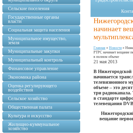
Сельские поселения
Конт
Государственные органы
Нижегородс
власти
начинает ве
Социальная защита населения
мультиплекс
Муниципальное имущество,
земля
Главная
»
Новости
»
Ниже
Муниципальные закупки
РТРС начинает вещание п
в полном объеме
Муниципальный контроль
21 мая 2013
Финансовое управление
В Нижегородской 
начинается транс
Экономика района
телевизионного м
Оценка регулирующего
объеме – это деся
воздействия
три радиоканала.
в стандарте цифр
Сельское хозяйство
телевещания DVB
Общественная палата
Нижегородски
Культура и искусство
вещание перво
Жилищно-куммунальное
хозяйство