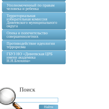
Уполномоченный по правам
человека и ребенка
Территориальная
избирательная комиссия
Дивеевского муниципального
округа
Опека и попечительство
совершеннолетних
Противодействие идеологии
терроризма
ГБУЗ НО «Дивеевская ЦРБ
имени академика
Н.Н.Блохина»
Поиск