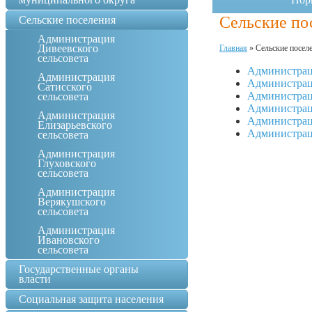
Сельские по
Сельские поселения
Администрация
Дивеевского
Главная
»
Сельские посел
сельсовета
Администраци
Администрация
Администраци
Сатисского
Администраци
сельсовета
Администраци
Администрация
Администрац
Елизарьевского
Администрац
сельсовета
Администрация
Глуховского
сельсовета
Администрация
Верякушского
сельсовета
Администрация
Ивановского
сельсовета
Государственные органы
власти
Социальная защита населения