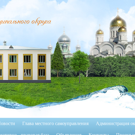
пального округа
овости
Глава местного самоуправления
Администрация ок
ативно - правовая база
Объявления
Контакты
Проект 