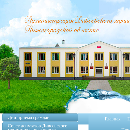
Администрация Дивеевского муници
Нижегородской области
Дни приема граждан
Главная
Н
Совет депутатов Дивеевского
муниципального округа
Норм