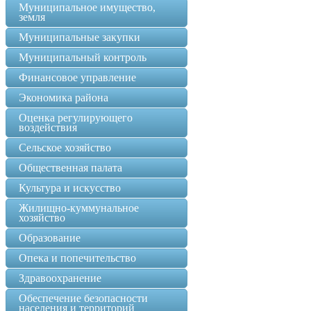
Муниципальное имущество,
земля
Муниципальные закупки
Муниципальный контроль
Финансовое управление
Экономика района
Оценка регулирующего
воздействия
Сельское хозяйство
Общественная палата
Культура и искусство
Жилищно-куммунальное
хозяйство
Образование
Опека и попечительство
Здравоохранение
Обеспечение безопасности
населения и территорий