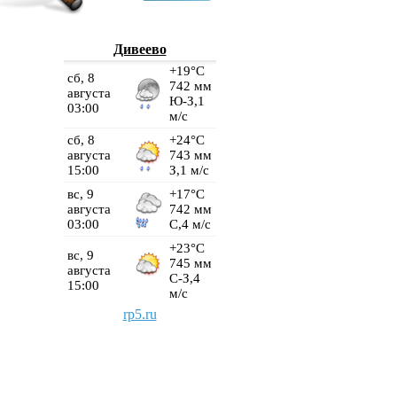
Дивеево
rp5.ru