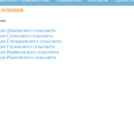
селения
ения
я Дивеевского сельсовета
я Сатисского сельсовета
я Елизарьевского сельсовета
я Глуховского сельсовета
ия Верякушского сельсовета
ия Ивановского сельсовета