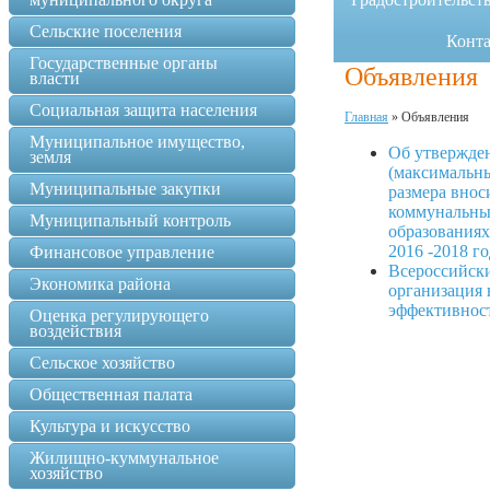
Сельские поселения
Конт
Государственные органы
Объявления
власти
Социальная защита населения
Главная
»
Объявления
Муниципальное имущество,
Об утвержде
земля
(максимальн
Муниципальные закупки
размера внос
коммунальны
Муниципальный контроль
образованиях
2016 -2018 г
Финансовое управление
Всероссийски
Экономика района
организация
эффективнос
Оценка регулирующего
воздействия
Сельское хозяйство
Общественная палата
Культура и искусство
Жилищно-куммунальное
хозяйство