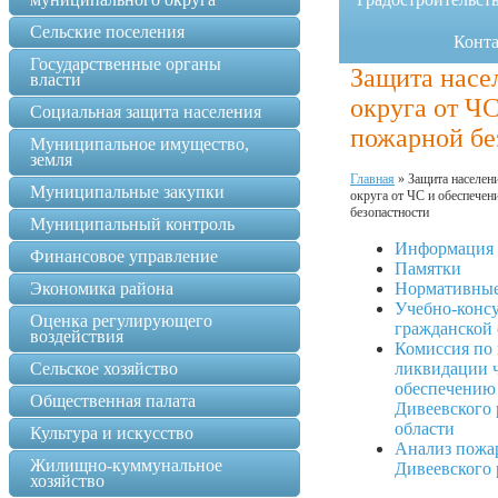
Сельские поселения
Конт
Государственные органы
Защита насе
власти
округа от Ч
Социальная защита населения
пожарной бе
Муниципальное имущество,
земля
Главная
»
Защита населен
Муниципальные закупки
округа от ЧС и обеспечен
безопастности
Муниципальный контроль
Информация 
Финансовое управление
Памятки
Экономика района
Нормативные
Учебно-конс
Оценка регулирующего
гражданской
воздействия
Комиссия по
Сельское хозяйство
ликвидации 
обеспечению
Общественная палата
Дивеевского
области
Культура и искусство
Анализ пожа
Жилищно-куммунальное
Дивеевского р
хозяйство