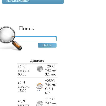
Н.Н.Блохина»
Поиск
Дивеево