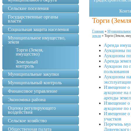
Сельские поселения
Конт
Государственные органы
Торги (Земл
власти
Социальная защита населения
Главная
»
Муниципальное
земля
»
Торги (Земля, им
Муниципальное имущество,
земля
Аренда имущ
Торги (Земля,
Аукционы по
имущество)
Аукционы по
Аренда земел
Земельный
контроль
Аукцион по п
пользования
Муниципальные закупки
Аукционы на 
эксплуатаци
Муниципальный контроль
Извещение о 
Финансовое управление
аукционе на 
аренды земел
Экономика района
Извещение о 
Оценка регулирующего
аукционе по 
воздействия
Извещение о
участков
Сельское хозяйство
Перечень му
Общественная палата
Дивеевского