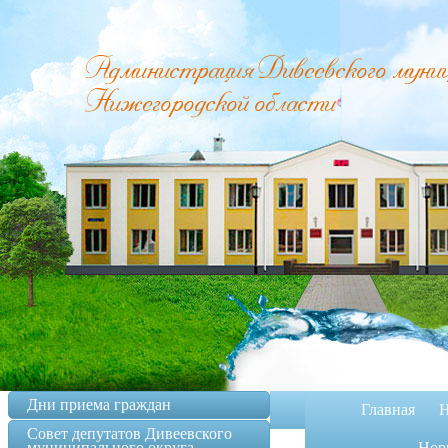
Администрация Дивеевского муници
Нижегородской области
Дни приема граждан
Главная
Н
Совет депутатов Дивеевского
муниципального округа
Норм