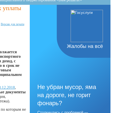
х уплаты
Версия для печати
Жалобы на всё
должается
анспортного
 доход, с
 в срок не
оговым
ниципальном
Не убран мусор, яма
.12.2018
,
ные документы
на дороге, не горит
ия,
тежа).
фонарь?
 по которым не
Столкнулись с проблемой —