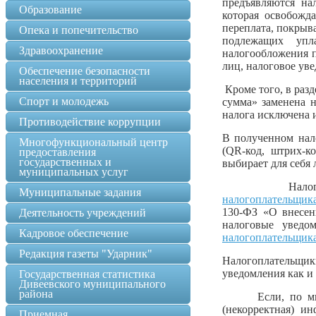
предъявляются на
Образование
которая освобожд
переплата, покрыв
Опека и попечительство
подлежащих упл
Здравоохранение
налогообложения п
лиц, налоговое ув
Обеспечение безопасности
населения и территорий
Кроме того, в разд
Спорт и молодежь
сумма» заменена н
налога исключена 
Противодействие коррупции
В полученном нал
Многофункциональный центр
(QR-код, штрих-к
предоставления
государственных и
выбирает для себя
муниципальных услуг
Налогоплател
Муниципальные задания
налогоплательщика
130-ФЗ «О внесен
Деятельность учреждений
налоговые уведо
Кадровое обеспечение
налогоплательщика
Редакция газеты "Ударник"
Налогоплательщи
уведомления как и
Государственная статистика
Дивеевского муниципального
района
Если, по мнению
(некорректная) и
Приемная