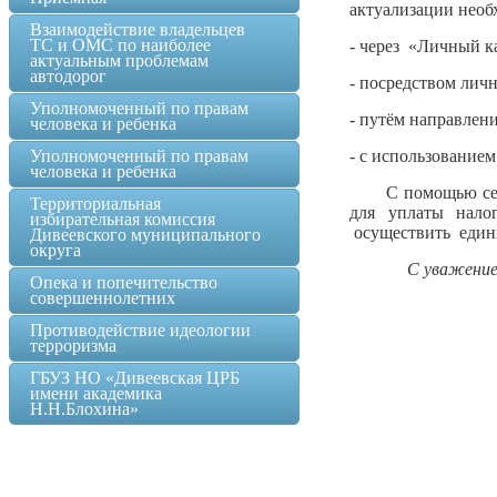
актуализации необ
Взаимодействие владельцев
ТС и ОМС по наиболее
- через «Личный к
актуальным проблемам
автодорог
- посредством лич
Уполномоченный по правам
- путём направлен
человека и ребенка
Уполномоченный по правам
- с использовани
человека и ребенка
С помощью сер
Территориальная
для уплаты налог
избирательная комиссия
осуществить един
Дивеевского муниципального
округа
С уважени
Опека и попечительство
совершеннолетних
Противодействие идеологии
терроризма
ГБУЗ НО «Дивеевская ЦРБ
имени академика
Н.Н.Блохина»