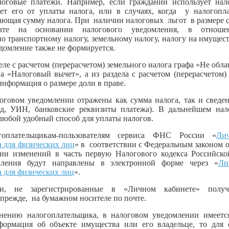
логовые платежи. Например, если гражданин использует нало
ает его от уплаты налога, или в случаях, когда у налогопл
ающая сумму налога. При наличии налоговых льгот в размере 
ате на основании налогового уведомления, в отноше
о транспортному налогу, земельному налогу, налогу на имущес
едомление также не формируется.
еле с расчетом (перерасчетом) земельного налога графа «Не обл
а «Налоговый вычет», а из раздела с расчетом (перерасчетом)
информация о размере доли в праве.
оговом уведомлении отражены как сумма налога, так и сведе
од, УИН, банковские реквизиты платежа). В дальнейшем нал
 любой удобный способ для уплаты налогов.
ьщикам-пользователям сервиса ФНС России «
Ли
 для физических лиц
» в соответствии с Федеральным законом о
ии изменений в часть первую Налогового кодекса Российск
мления будут направлены в электронной форме через «
Ли
 для физических лиц
».
ки, не зарегистрированные в «Личном кабинете» получ
 прежде, на бумажном носителе по почте.
 налогоплательщика, в налоговом уведомлении имеется 
нформация об объекте имущества или его владельце, то для 