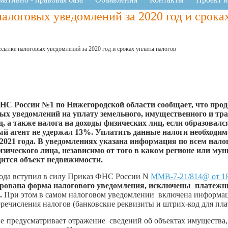
алоговых уведомлений за 2020 год и срока
ссылке налоговых уведомлений за 2020 год и сроках уплаты налогов
 России №1 по Нижегородской области сообщает, что про
ых уведомлений на уплату земельного, имущественного и тр
од, а также налога на доходы физических лиц, если образовался
ый агент не удержал 13%. Уплатить данные налоги необходимо
 2021 года. В уведомлениях указана информация по всем нал
изического лица, независимо от того в каком регионе или му
дится объект недвижимости.
да вступил в силу Приказ ФНС России N
ММВ-7-21/814@ от 18
рована форма налогового уведомления, исключены платеж
.
При этом в самом налоговом уведомлении включена информац
еречисления налогов (банковские реквизиты и штрих-код для пла
предусматривает отражение сведений об объектах имущества,