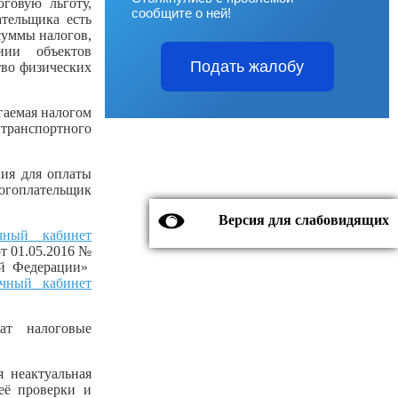
говую льготу,
сообщите о ней!
ательщика есть
суммы налогов,
нии объектов
Подать жалобу
тво физических
агаемая налогом
 транспортного
ния для оплаты
огоплательщик
Версия для слабовидящих
чный кабинет
т 01.05.2016 №
ой Федерации»
чный кабинет
ат налоговые
неактуальная
её проверки и