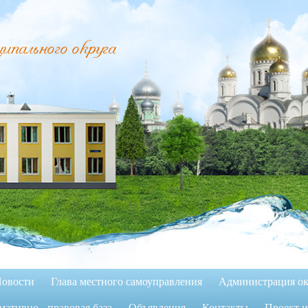
пального округа
овости
Глава местного самоуправления
Администрация ок
ативно - правовая база
Объявления
Контакты
Проект 