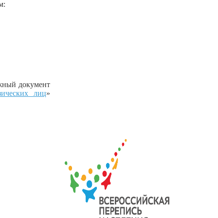
м:
жный документ
зических лиц
»
.