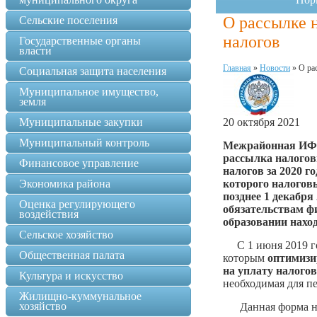
О рассылке н
Сельские поселения
налогов
Государственные органы
власти
Главная
»
Новости
»
О ра
Социальная защита населения
Муниципальное имущество,
земля
Муниципальные закупки
20 октября 2021
Муниципальный контроль
Межрайонная ИФНС
рассылка налогов
Финансовое управление
налогов за 2020 г
Экономика района
которого налогов
позднее 1 декабря
Оценка регулирующего
обязательствам ф
воздействия
образовании нахо
Сельское хозяйство
С 1 июня 2019 го
Общественная палата
которым
оптимизи
на уплату налогов
Культура и искусство
необходимая для п
Жилищно-куммунальное
хозяйство
Данная форма не 