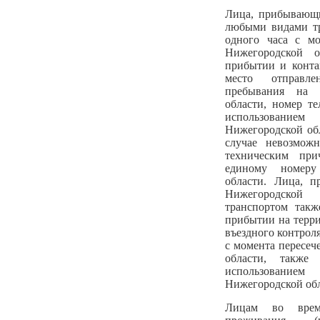
Лица, прибывающи
любыми видами тр
одного часа с мо
Нижегородской 
прибытии и конта
место отправле
пребывания на 
области, номер те
использованием
Нижегородской обла
случае невозможн
техническим пр
единому номеру
области. Лица, 
Нижегородской
транспортом такж
прибытии на терр
въездного контроля
с момента пересе
области, также
использованием
Нижегородской обла
Лицам во врем