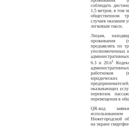
проживания (п
соблюдать дистан
1,5 метров, в том 
общественном тр
случаев оказания 
легковым такси.
Лицам, находя
проживания (п
предъявлять по т
уполномоченных н
административных
1
6.3 и 20.6
Кодекс
административных
работников (в
юридических 
предпринимател
оказывающих услу
перевозок пасса
перемещения в общ
QR-код заявк
использованием
Нижегородской обл
на экране смартфон