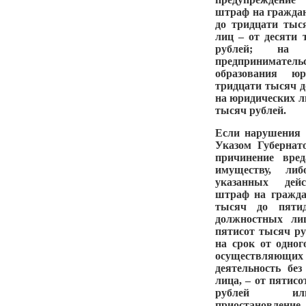
штраф на граждан
до тридцати тыс
лиц – от десяти 
рублей; на 
предпринимател
образования ю
тридцати тысяч д
на юридических ли
тысяч рублей.
Если нарушения 
Указом Губер
причинение вре
имуществу, либ
указанных дейс
штраф на гражда
тысяч до пятид
должностных ли
пятисот тысяч р
на срок от одног
осуществляющи
деятельность без
лица, – от пятис
рублей или
приостановление