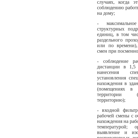
случаях, когда э
соблюдению работ
на дому;
- максимальное
структурных подр
единиц, в том чи
раздельного прохо
или по времени),
смен при посменно
- соблюдение ра
дистанции в 1,5
нанесения сп
установления спе
нахождения в здан
(помещениях в 
территории (
территорию);
- входной фильтр
рабочей смены с о
нахождения на раб
температурой; о
выявление и из
респираторных ин