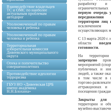
разработку и
Взаимодействие владельцев
ограничительны
ТС и ОМС по наиболее
первую очередь 
актуальным проблемам
автодорог
передвижения
территории лиц 
Уполномоченный по правам
исключением 
человека и ребенка
осуществляющих м
Уполномоченный по правам
человека и ребенка
С 13 марта 2020 г
области
введ
Территориальная
готовности
.
избирательная комиссия
Дивеевского муниципального
На территории
округа
запрещено
прове
Опека и попечительство
мероприятий (спор
совершеннолетних
публичных и ин
людей, а также ок
Противодействие идеологии
терроризма
в том числе в п
торгово-развл
ГБУЗ НО «Дивеевская ЦРБ
аттракционах и
имени академика
Н.Н.Блохина»
посещения граждан
Закрыты для 
территории и объ
музейно-выставоч