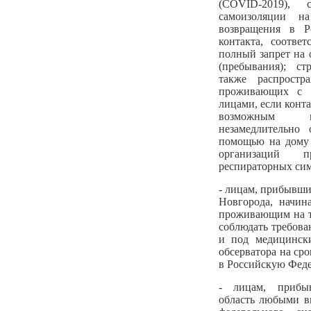
(COVID-2019), 
самоизоляции 
возвращения в 
контакта, соотве
полный запрет на 
(пребывания); с
также распростр
проживающих с 
лицами, если конт
возможным ис
незамедлительно 
помощью на дому 
организаций 
респираторных си
- лицам, прибывши
Новгорода, начин
проживающим на т
соблюдать требова
и под медицинск
обсерватора на ср
в Российскую Фед
- лицам, прибы
область любыми в