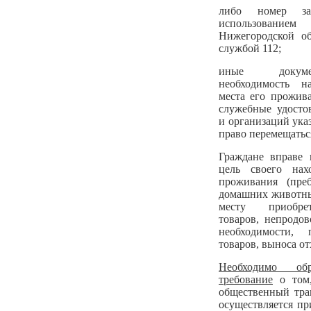
либо номер за
использованием
Нижегородской обл
службой 112;
иные докуме
необходимость н
места его прожива
служебные удосто
и организаций ук
право перемещатьс
Граждане вправе 
цель своего нах
проживания (пре
домашних животны
месту приобрет
товаров, непродо
необходимости, 
товаров, выноса от
Необходимо обр
требование
о том,
общественный тран
осуществляется п