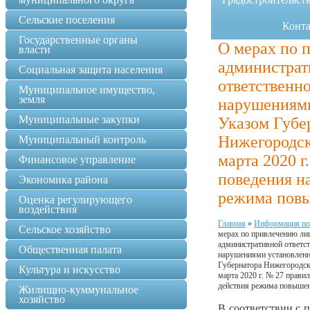
Сельские поселения
Конт
Государственные органы
О мерах по 
власти
администрат
Социальная защита населения
ответственно
Муниципальное имущество,
земля
нарушениям
Муниципальные закупки
Указом Губе
Нижегородск
Муниципальный контроль
марта 2020 г
Финансовое управление
поведения н
Экономика района
режима повы
Оценка регулирующего
воздействия
Главная
»
Информация по
Сельское хозяйство
мерах по привлечению ли
административной ответст
Общественная палата
нарушениями установлен
Губернатора Нижегородско
Культура и искусство
марта 2020 г. № 27 прави
действия режима повышен
Жилищно-куммунальное
хозяйство
В соответствии с 