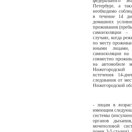
федерального з
Петербург, а та
необходимо соблю
в течение 14 д
домашних условия
проживания (пребы
самоизоляции – 
случаях, когда ре
по месту проживан
иными лицами, 
самоизоляции на 
совместно прожи
на автомобиле м
Нижегородской
истечения 14-дн
следования от ме
Нижегородской обл
- лицам в возрас
имеющим следующи
системы (инсулино
органов дыхания
мочеполовой сис
почек 3-5 стадии)