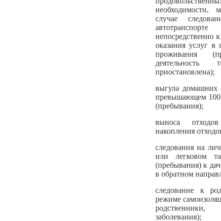
продовольственны
необходимости, 
случае следова
автотранспорт
непосредственно к
оказания услуг в 
проживания (п
деятельность
приостановлена);
выгула домашних 
превышающем 100 
(пребывания);
выноса отходо
накопления отходо
следования на лич
или легковом т
(пребывания) к да
в обратном направ
следование к род
режиме самоизоля
родственники
заболевания);