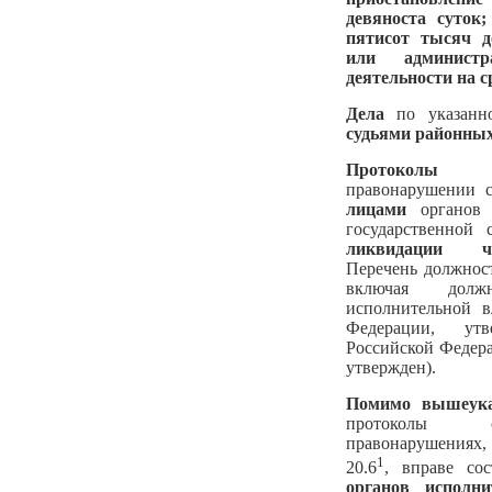
девяноста суток
пятисот тысяч д
или администра
деятельности на с
Дела
по указанн
судьями районных
Протокол
правонарушении 
лицами
органов 
государственной
ликвидации ч
Перечень должнос
включая долж
исполнительной в
Федерации, утв
Российской Федер
утвержден).
Помимо вышеука
протоколы о
правонарушениях
1
20.6
, вправе со
органов исполни