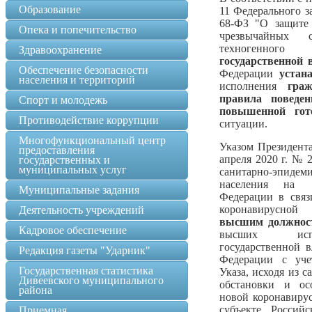
Образование
11 Федерального з
68-ФЗ "О защите 
Опека и попечительство
чрезвычайных 
техногенно
Здравоохранение
государственной 
Обеспечение безопасности
Федерации
устан
населения и территорий
исполнения
гра
правила поведе
Спорт и молодежь
повышенной гот
Противодействие коррупции
ситуации.
Многофункциональный центр
Указом Президент
предоставления
апреля 2020 г. № 
государственных и
муниципальных услуг
санитарно-эпидем
населения на 
Муниципальные задания
Федерации в связ
коронавирусно
Деятельность учреждений
в
ысшим должнос
Кадровое обеспечение
высших испо
государственной в
Редакция газеты "Ударник"
Федерации с уче
Государственная статистика
Указа, исходя из 
Дивеевского муниципального
обстановки и осо
района
новой коронавиру
субъекте Российс
Приемная