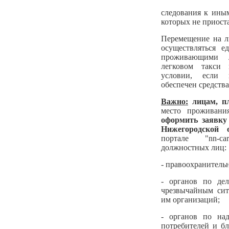
следования к иным
которых не приост
Перемещение на л
осуществляться е
проживающими 
легковом такси 
условии, если 
обеспечен средств
Важно:
лицам, п
место проживани
оформить заявку
Нижегородской о
портале "nn-ca
должностных лиц:
- правоохранитель
- органов по де
чрезвычайным сит
им организаций;
- органов по на
потребителей и б