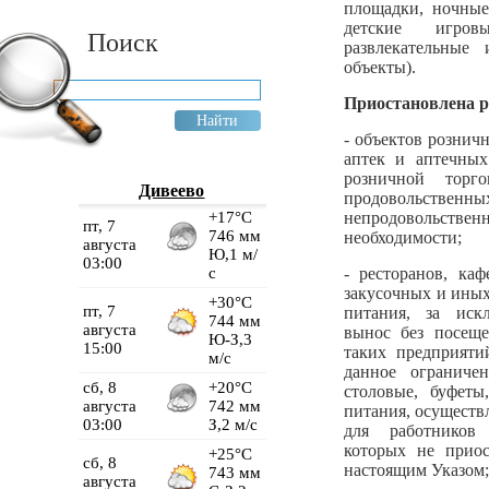
площадки, ночные
детские игр
Поиск
развлекательные
объекты).
Приостановлена р
- объектов рознич
аптек и аптечных
розничной торг
Дивеево
продовольств
непродовольст
необходимости;
- ресторанов, каф
закусочных и ины
питания, за иск
вынос без посещ
таких предприятий
данное ограничен
столовые, буфеты
питания, осущест
для работников 
которых не приос
настоящим Указом;