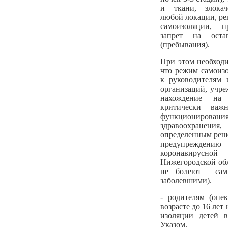
и ткани, злокач
любой локации, ре
самоизоляции, 
запрет на оста
(пребывания).
При этом необходи
что режим самоиз
к руководителям 
организаций, учре
нахождение на 
критически важ
функционир
здравоохранени
определенным реш
предупрежде
коронавирусной
Нижегородской обл
не болеют сами
заболевшими).
- родителям (опе
возрасте до 16 ле
изоляции детей в
Указом.