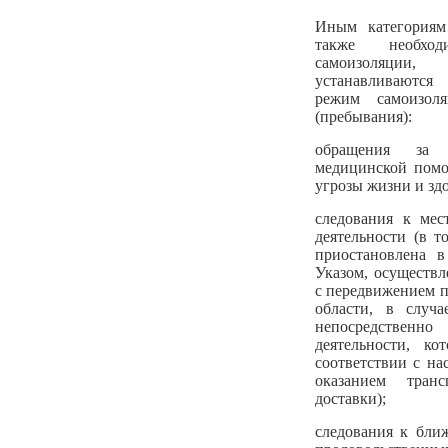
Иным категориям
также необхо
самоизоляци
устанавливаютс
режим самоизол
(пребывания):
обращения за э
медицинской помо
угрозы жизни и зд
следования к мес
деятельности (в т
приостановлена в
Указом, осуществл
с передвижением 
области, в случа
непосредственно
деятельности, ко
соответствии с на
оказанием тран
доставки);
следования к бли