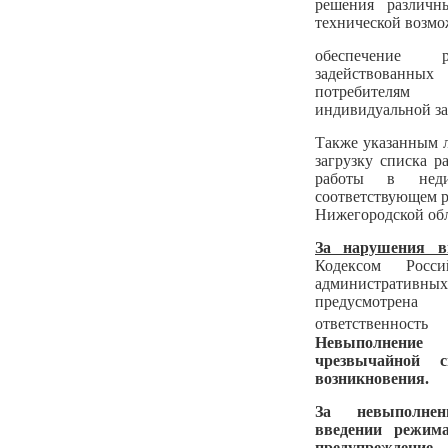
решения различн
технической возмо
обеспечение р
задействованн
потребителям 
индивидуальной з
Также указанным 
загрузку списка р
работы в неди
соответствующем р
Нижегородской обла
За нарушения в
Кодексом Рос
администрати
предусмотре
ответственнос
Невыполнение
чрезвычайной 
возникновения.
За невыполнени
введении режим
предупреждени