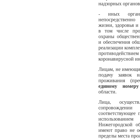
надзорных органов
- иных орган
непосредственн
жизни, здоровья и
в том числе прот
охраны обществен
и обеспечения общ
реализации компле
противодействи
коронавирусной и
Лицам, не имеющи
подачу заявок 
проживания (пр
единому номеру
области.
Лица, осущест
сопровождени
соответствующее 
использованием
Нижегородской обл
имеют право не о
пределы места про