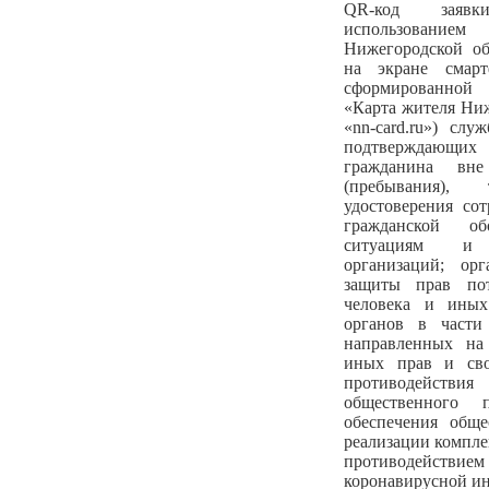
QR-код заявк
использованием
Нижегородской обл
на экране смарт
сформированной 
«Карта жителя Ниж
«nn-card.ru») сл
подтверждающих 
гражданина вн
(пребывания)
удостоверения со
гражданской о
ситуациям и 
организаций; ор
защиты прав пот
человека и иных
органов в части 
направленных на
иных прав и сво
противодействи
общественного 
обеспечения обще
реализации компле
противодействи
коронавирусной и