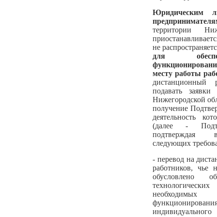
Юридическим л
предпринимателя
территории Ни
приостанавливается
не распространяет
для обеспе
функционировани
месту работы раб
дистанционный 
подавать заявки
Нижегородской обла
получение Подтвер
деятельность кот
(далее - Подт
подтверждая в
следующих требов
- перевод на дист
работников, чье 
обусловлено об
технологичес
необходимы
функционирован
индивидуального