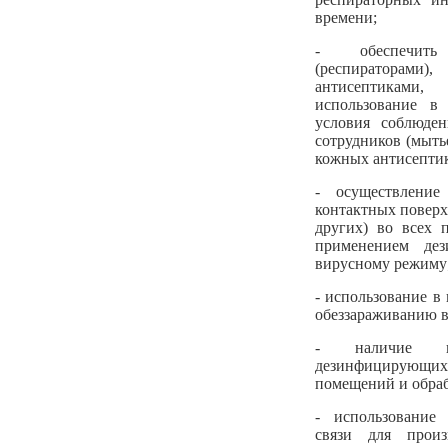
времени;
- обеспечить
(респираторами
антисептикам
использование в 
условия соблюде
сотрудников (мыть
кожных антисептик
- осуществление
контактных поверх
других) во всех 
применением де
вирусному режиму
- использование в
обеззараживанию в
- наличие в
дезинфицирующ
помещений и обраб
- использование 
связи для прои