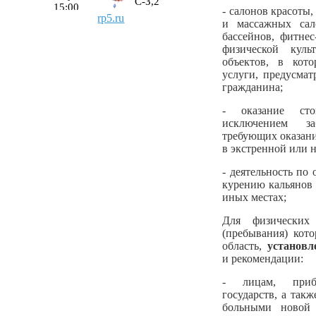
- салонов красоты
rp5.ru
и массажных сало
бассейнов, фитнес
физической кул
объектов, в кот
услуги, предусма
гражданина;
- оказание сто
исключением за
требующих оказан
в экстренной или 
- деятельность по
курению кальянов 
иных местах;
Для физических
(пребывания) кот
область,
установл
и рекомендации:
- лицам, при
государств, а так
больными новой 